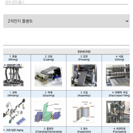
세우콘트롤스