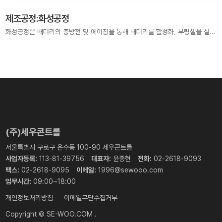
제조공정:화성공정
화성공정은 배터리의 충방전 및 에이징을 통해 배터리를 활성화, 부량셀을 설별하는 공정
(주)세우콘트롤
서울특별시 구로구 온수동 100-90 세우콘트롤
사업자등록:
113-81-39756
대표자:
윤종현
전화:
02-2618-9093
팩스:
02-2618-9095
이메일:
1996@sewooo.com
업무시간:
09:00~18:00
개인정보처리방침
이메일무단수집거부
Copyright ©
SE-WOO.COM .