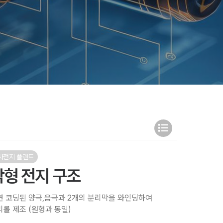
차전지 플랜트
각형 전지 구조
면 코딩된 양극,음극과 2개의 분리막을 와인딩하여
리롤 제조 (원형과 동일)