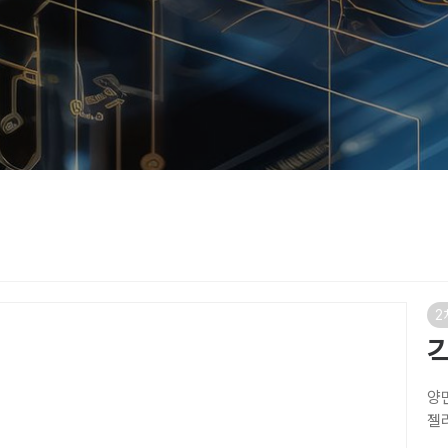
2
양
젤