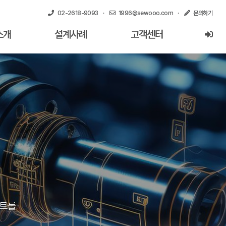
02-2618-9093
·
1996@sewooo.com
·
문의하기
소개
설계사례
고객센터
콘트롤