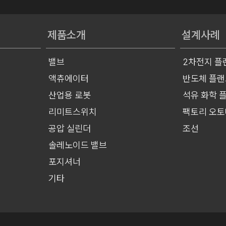
제품소개
설계사례
밸브
2차전지 플
액츄에이터
반도체 플랜
산업용 로봇
석유 화학 
리미트스위치
팩토리 오
공압 실린더
조선
솔레노이드 밸브
포지셔너
기타