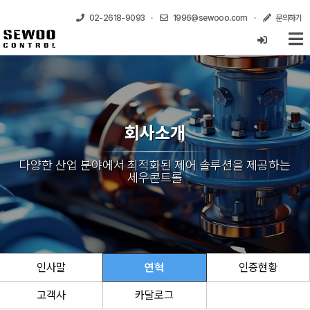
02-2618-9093
·
1996@sewooo.com
·
문의하기
회사소개
다양한 산업 분야에서 최적화된 제어 솔루션을 제공하는
세우콘트롤
인사말
연혁
인증현황
고객사
카달로그